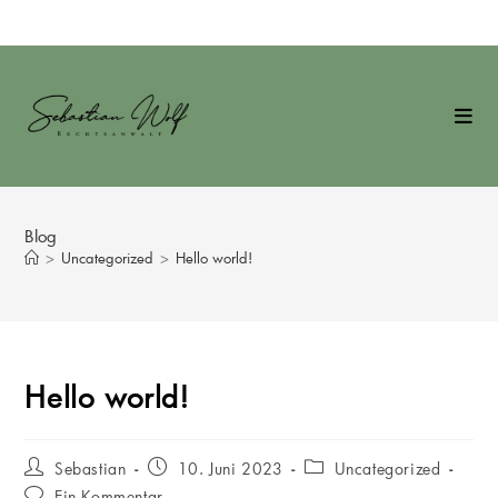
Zum
Inhalt
springen
Blog
>
Uncategorized
>
Hello world!
Hello world!
Beitrags-
Beitrag
Beitrags-
Sebastian
10. Juni 2023
Uncategorized
Autor:
veröffentlicht:
Kategorie:
Beitrags-
Ein Kommentar