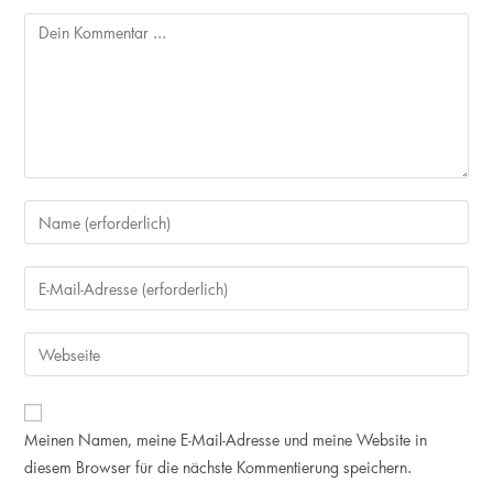
Kommentieren
Gib
deinen
Namen
Gib
oder
deine
Benutzernamen
E-
Gib
zum
Mail-
deine
Kommentieren
Adresse
Website-
ein
zum
URL
Meinen Namen, meine E-Mail-Adresse und meine Website in
Kommentieren
ein
diesem Browser für die nächste Kommentierung speichern.
ein
(optional)