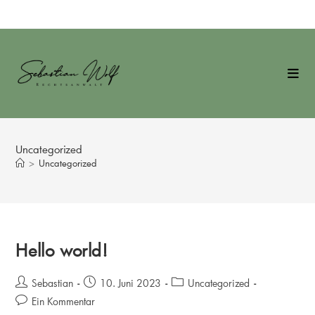
Zum
Inhalt
springen
Uncategorized
>
Uncategorized
Hello world!
Beitrags-
Beitrag
Beitrags-
Sebastian
10. Juni 2023
Uncategorized
Autor:
veröffentlicht:
Kategorie:
Beitrags-
Ein Kommentar