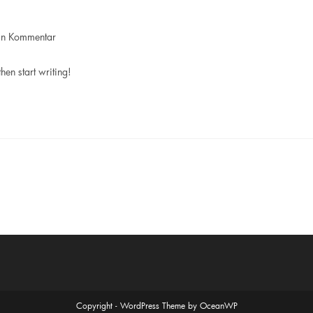
ags-
in Kommentar
entare:
hen start writing!
Copyright - WordPress Theme by OceanWP