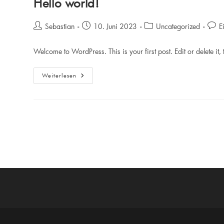
Hello world!
Beitrags-
Beitrag
Beitrags-
Beitr
Sebastian
10. Juni 2023
Uncategorized
E
Autor:
veröffentlicht:
Kategorie:
Komm
Welcome to WordPress. This is your first post. Edit or delete it, t
Hello
Weiterlesen
World!